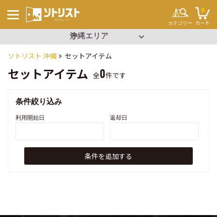
0
カート
カテゴリー
▼ エリアを選択
沖縄
関東
キーワードから探す
#ソロキャンプ
ソトリスト 沖縄
セットアイテム
#ファミリーキャンプ
#ブッシュクラフト
セットアイテム
0
#ワンポール
全
件です
#パップテント
#タープ
#2ルーム
条件絞り込み
#寝袋
#コット
#ビーチパーティー
利用開始日
返却日
#設営簡単
#イベント
キャンプ場
テント・タープ
チェア・テーブル
条件を追加する
セット用品
調理用品
寝袋・マット
ランタン
クーラーボックス
焚き火
その他