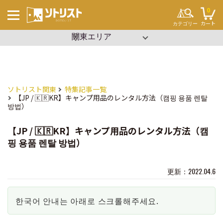
0
カート
カテゴリー
▼ エリアを選択
沖縄
関東
キーワードから探す
#ソロキャンプ
#ファミリーキャンプ
#ブッシュクラフト
#ワンポール
#パップテント
ソトリスト関東
特集記事一覧
#タープ
【JP / 🇰🇷KR】キャンプ用品のレンタル方法（캠핑 용품 렌탈
#2ルーム
방법）
#寝袋
#コット
#ビーチパーティー
#設営簡単
【JP / 🇰🇷KR】キャンプ用品のレンタル方法（캠
#イベント
핑 용품 렌탈 방법）
テント・タープ
チェア・テーブル
セット用品
調理用品
寝袋・マット
更新：2022.04.6
ランタン
クーラーボックス
焚き火
その他
한국어 안내는 아래로 스크롤해주세요.