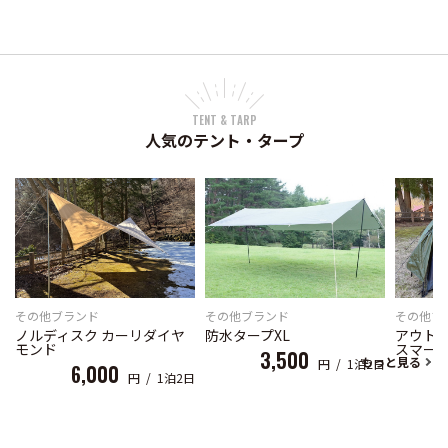
TENT & TARP
人気のテント・タープ
その他ブランド
その他ブ
その他ブランド
ノルディスク カーリダイヤ
アウト
防水タープXL
モンド
スマー
3,500
もっと見る
円 / 1泊2日
6,000
円 / 1泊2日