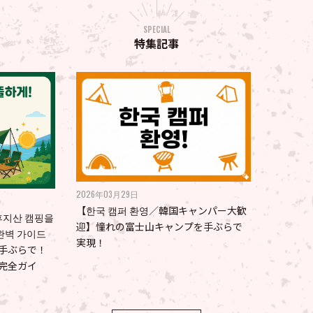
SPECIAL
特集記事
03月29日
2026年03月01日
 캠퍼 환영／韓国キャンパー大歓
【JP / 🇰🇷KR】ソトリスト会員
れの富士山キャンプを手ぶらで
法（회원 가입 방법）