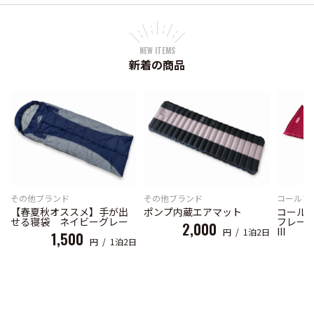
NEW ITEMS
新着の商品
その他ブランド
その他ブランド
コールマ
【春夏秋オススメ】手が出
ポンプ内蔵エアマット
コール
せる寝袋 ネイビーグレー
フレー
2,000
III
円 / 1泊2日
1,500
円 / 1泊2日