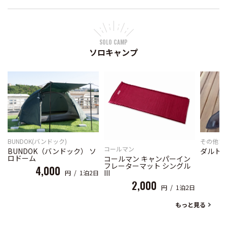
SOLO CAMP
ソロキャンプ
BUNDOK(バンドック)
その他ブ
コールマン
BUNDOK（バンドック） ソ
ダルトン
ロドーム
コールマン キャンパーイン
フレーターマット シングル
4,000
III
円 / 1泊2日
2,000
円 / 1泊2日
もっと見る