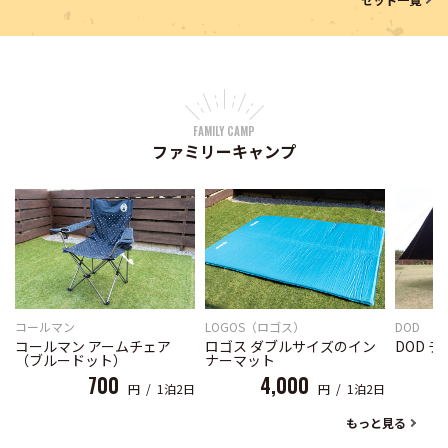
FAMILY CAMP
ファミリーキャンプ
LOGOS（ロゴス）
コールマン
DOD
ロゴス ダブルサイズのイン
コールマン アームチェア
DOD 
ナーマット
（ブルードット）
4,000
700
円 / 1泊2日
円 / 1泊2日
もっと見る