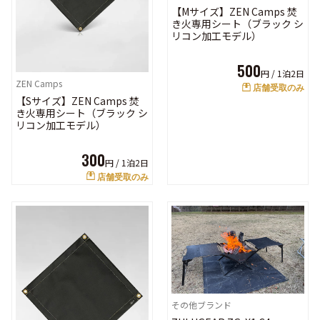
【Mサイズ】ZEN Camps 焚
き火専用シート（ブラック シ
リコン加工モデル）
500
円 /
1泊2日
ZEN Camps
店舗受取のみ
【Sサイズ】ZEN Camps 焚
き火専用シート（ブラック シ
リコン加工モデル）
300
円 /
1泊2日
店舗受取のみ
その他ブランド