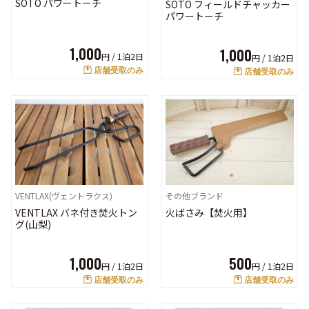
SOTO パワートーチ
SOTO フィールドチャッカー
パワートーチ
1,000
1,000
円 /
1泊2日
円 /
1泊2日
店舗受取のみ
店舗受取のみ
その他ブランド
VENTLAX(ヴェントラクス)
火ばさみ【焚火用】
VENTLAX バネ付き焚火トン
グ(山梨)
500
1,000
円 /
1泊2日
円 /
1泊2日
店舗受取のみ
店舗受取のみ