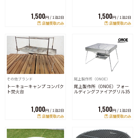
1,500
1,500
円 /
1泊2日
円 /
1泊2日
店舗受取のみ
店舗受取のみ
尾上製作所（ONOE）
その他ブランド
尾上製作所（ONOE）フォー
トーキョーキャンプ コンパク
ルディングファイアグリル35
ト焚火台
1,500
1,000
円 /
1泊2日
円 /
1泊2日
店舗受取のみ
店舗受取のみ