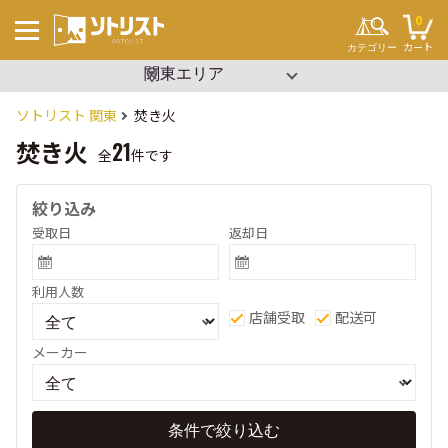
0
カート
カテゴリー
▼ エリアを選択
沖縄
関東
キーワードから探す
#ソロキャンプ
ソトリスト 関東
焚き火
#ファミリーキャンプ
#ブッシュクラフト
焚き火
21
#ワンポール
全
件です
#パップテント
#タープ
#2ルーム
絞り込み
#寝袋
#コット
受取日
返却日
#ビーチパーティー
#設営簡単
#イベント
テント・タープ
利用人数
チェア・テーブル
セット用品
店舗受取
配送可
調理用品
寝袋・マット
ランタン
メーカー
クーラーボックス
焚き火
その他