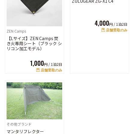
ZULUGEAR ZG-X1 C4
4,000
円 /
1泊2日
店舗受取のみ
ZEN Camps
【Lサイズ】ZEN Camps 焚
き火専用シート（ブラック シ
リコン加工モデル）
1,000
円 /
1泊2日
店舗受取のみ
その他ブランド
マンタリフレクター