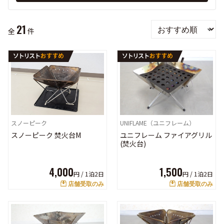
21
全
件
スノーピーク
UNIFLAME（ユニフレーム）
スノーピーク 焚火台M
ユニフレーム ファイアグリル
(焚火台)
4,000
1,500
円 /
1泊2日
円 /
1泊2日
店舗受取のみ
店舗受取のみ