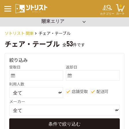
0
カート
カテゴリー
▼ エリアを選択
沖縄
関東
キーワードから探す
#ソロキャンプ
ソトリスト 関東
チェア・テーブル
#ファミリーキャンプ
#ブッシュクラフト
チェア・テーブル
53
#ワンポール
全
件です
#パップテント
#タープ
#2ルーム
絞り込み
#寝袋
#コット
受取日
返却日
#ビーチパーティー
#設営簡単
#イベント
テント・タープ
利用人数
チェア・テーブル
セット用品
店舗受取
配送可
調理用品
寝袋・マット
ランタン
メーカー
クーラーボックス
焚き火
その他