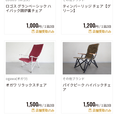
ロゴス グランベーシック ハ
ティンバーリッジ チェア【グ
イバック囲炉裏チェア
リーン】
1,000
1,200
円 /
1泊2日
円 /
1泊2日
店舗受取のみ
店舗受取のみ
ogawa(オガワ)
その他ブランド
オガワ リラックスチェア
パイクピーク ハイバックチェ
ア
1,500
1,500
円 /
1泊2日
円 /
1泊2日
店舗受取のみ
店舗受取のみ