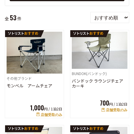
53
全
件
BUNDOK(バンドック)
その他ブランド
バンドック ラウンジチェア
モンベル アームチェア
カーキ
700
円 /
1泊2日
1,000
円 /
1泊2日
店舗受取のみ
店舗受取のみ