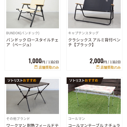
BUNDOK(バンドック)
キャプテンスタッグ
バンドック ロースタイルチェ
クラシックス アルミ背付ベン
ア（ベージュ）
チ【ブラック】
1,000
2,000
円 /
1泊2日
円 /
1泊2日
店舗受取のみ
店舗受取のみ
コールマン
その他ブランド
コールマンテーブル ナチュラ
ワークマン 耐熱フィールドテ