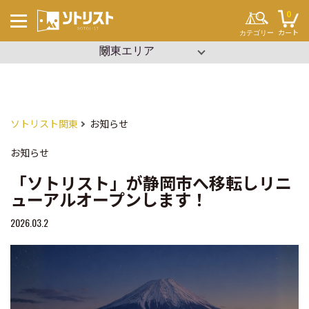
0
カート
カテゴリー
▼ エリアを選択
沖縄
関東
キーワードから探す
#ソロキャンプ
#ファミリーキャンプ
#ブッシュクラフト
#ワンポール
#パップテント
ソトリスト関東
お知らせ
#タープ
#2ルーム
#寝袋
お知らせ
#コット
#ビーチパーティー
#設営簡単
「ソトリスト」が静岡市へ移転しリニ
#イベント
テント・タープ
ューアルオープンします！
チェア・テーブル
セット用品
2026.03.2
調理用品
寝袋・マット
ランタン
クーラーボックス
焚き火
その他