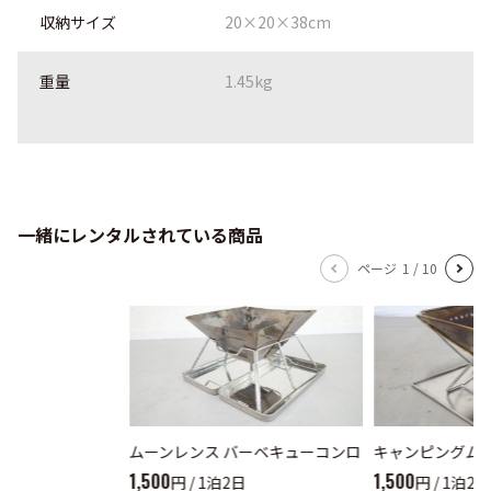
収納サイズ
20×20×38cm
重量
1.45kg
一緒にレンタルされている商品
ページ
1
/
10
ムーンレンス バーベキューコンロ
キャンピングムー
1,500
1,500
円 / 1泊2日
円 / 1泊2日