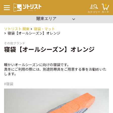
0
カート
カテゴリー
▼ エリアを選択
沖縄
関東
ソトリスト 関東
寝袋・マット
キーワードから探す
寝袋【オールシーズン】オレンジ
#ソロキャンプ
#ファミリーキャンプ
#ブッシュクラフト
その他ブランド
#ワンポール
寝袋【オールシーズン】オレンジ
#パップテント
#タープ
#2ルーム
#寝袋
#コット
暖かいオールシーズンに向けの寝袋です。
#ビーチパーティー
真冬にご利用の際には、別途防寒具をご用意する事をお勧めいた
#設営簡単
#イベント
します。
テント・タープ
チェア・テーブル
#寝袋
セット用品
調理用品
寝袋・マット
ランタン
クーラーボックス
焚き火
その他