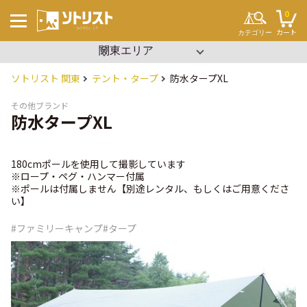
0
カート
カテゴリー
▼ エリアを選択
沖縄
関東
ソトリスト 関東
テント・タープ
防水タープXL
キーワードから探す
#ソロキャンプ
#ファミリーキャンプ
その他ブランド
#ブッシュクラフト
防水タープXL
#ワンポール
#パップテント
#タープ
#2ルーム
#寝袋
180cmポールを使用して撮影しています
#コット
※ロープ・ペグ・ハンマー付属
#ビーチパーティー
※ポールは付属しません【別途レンタル、もしくはご用意くださ
#設営簡単
#イベント
い】
テント・タープ
チェア・テーブル
#ファミリーキャンプ
#タープ
セット用品
調理用品
寝袋・マット
ランタン
クーラーボックス
焚き火
その他