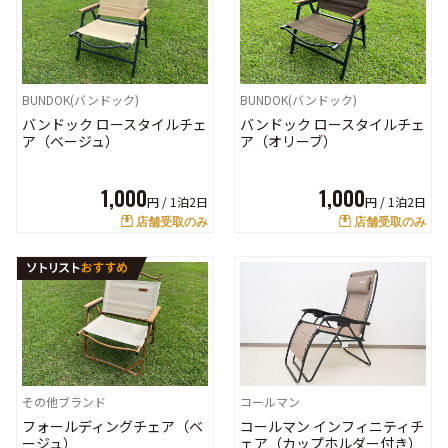
BUNDOK(バンドック)
BUNDOK(バンドック)
バンドック ロースタイルチェ
バンドック ロースタイルチェ
ア（ベージュ）
ア（オリーブ）
1,000
1,000
円 /
1泊2日
円 /
1泊2日
店舗受取のみ
店舗受取のみ
その他ブランド
コールマン
フォールディングチェア（ベ
コールマン インフィニティチ
ージュ）
ェア（カップホルダー付き）