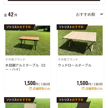
42
全
件
その他ブランド
その他ブランド
木目調アルミテーブル（ロ
ウッドロールテーブル
ー・ハイ）
1,500
1,500
円 /
1泊2日
円 /
1泊2日
店舗受取のみ
店舗受取のみ