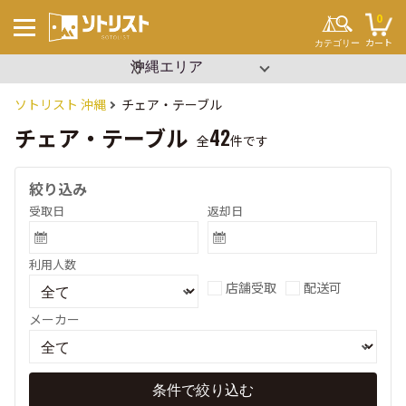
0
カート
カテゴリー
▼ エリアを選択
沖縄
関東
キーワードから探す
#ソロキャンプ
ソトリスト 沖縄
チェア・テーブル
#ファミリーキャンプ
#ブッシュクラフト
チェア・テーブル
42
#ワンポール
全
件です
#パップテント
#タープ
#2ルーム
絞り込み
#寝袋
#コット
受取日
返却日
#ビーチパーティー
#設営簡単
#イベント
キャンプ場
利用人数
テント・タープ
チェア・テーブル
店舗受取
配送可
セット用品
調理用品
寝袋・マット
メーカー
ランタン
クーラーボックス
焚き火
その他