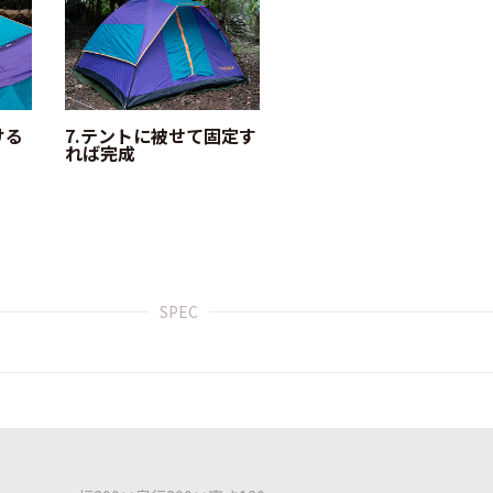
ける
7.テントに被せて固定す
れば完成
SPEC