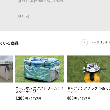
幅200×奥行200×高さ130㎝
約3.8㎏
ている商品
ページ
1
/
4
コールマン エクストリームアイ
キャプテンスタッグ 小型ガ
スクーラー25L
ーナー
1,300
400
円 / 1泊2日
円 / 1泊2日