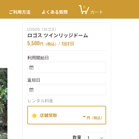
0
ご利用方法
よくある質問
カート
LOGOS（ロゴス）
ロゴス ツインリッジドーム
5,500
/ 1泊2日
円（税込）
利用開始日
返却日
レンタル料金
-
店舗受取
円（税込）
数量