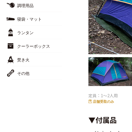
調理用品
寝袋・マット
ランタン
クーラーボックス
焚き火
その他
定員：1〜2人用
店舗受取のみ
▼付属品