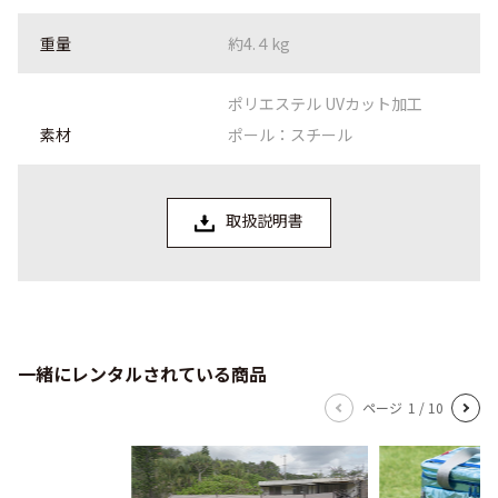
重量
約4.４kg
ポリエステル UVカット加工
素材
ポール：スチール
取扱説明書
一緒にレンタルされている商品
ページ
1
/
10