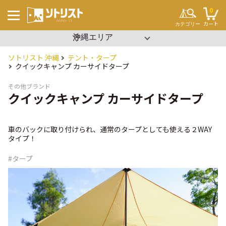
0
カート
カテゴリー
▼ エリアを選択
沖縄
関東
ソトリスト 沖縄
テント・タープ
キーワードから探す
クイックキャンプ カーサイドタープ
#ソロキャンプ
#ファミリーキャンプ
#ブッシュクラフト
その他ブランド
#ワンポール
クイックキャンプ カーサイドタープ
#パップテント
#タープ
#2ルーム
#寝袋
#コット
車のバックに取り付けられ、通常のタープとしても使える２WAY
#ビーチパーティー
タイプ！
#設営簡単
#イベント
キャンプ場
#タープ
テント・タープ
チェア・テーブル
セット用品
調理用品
寝袋・マット
ランタン
クーラーボックス
焚き火
その他