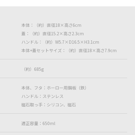
本体：（約）直径18×高さ6cm
蓋：（約）直径15.2×高さ2.3cm
ハンドル：（約）W5.7×D16.5×H3.1cm
本体+蓋セットサイズ：（約）直径18×高さ7.9cm
（約）685g
本体、フタ：ホーロー用鋼板（鉄）
ハンドル：ステンレス
磁石取っ手：シリコン、磁石
適正容量：650ml