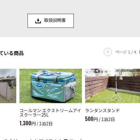
取扱説明書
ている商品
ページ
1
/
4
コールマン エクストリームアイ
ランタンスタンド
スクーラー25L
500
円 / 1泊2日
1,300
円 / 1泊2日