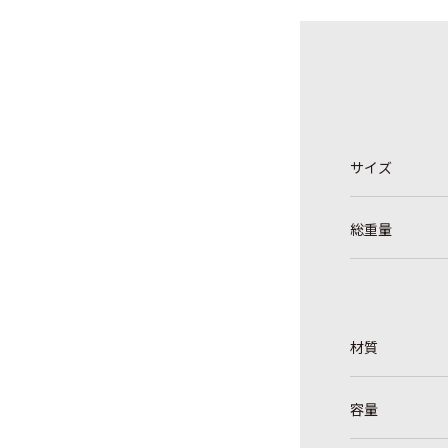
サイズ
総重量
材質
容量