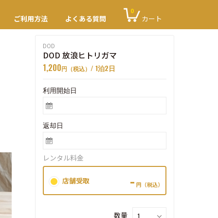
0
ご利用方法
よくある質問
カート
DOD
DOD 放浪ヒトリガマ
1,200
/ 1泊2日
円（税込）
利用開始日
返却日
レンタル料金
-
店舗受取
円（税込）
数量