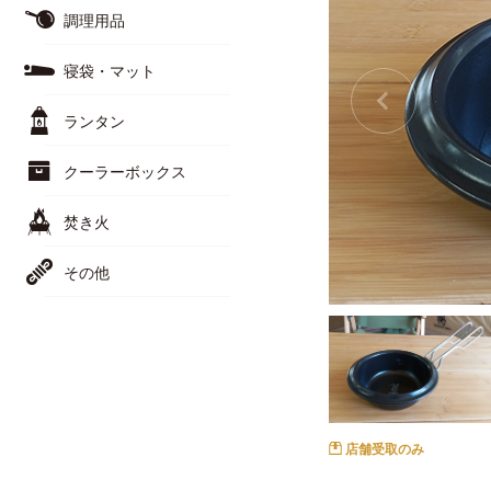
調理用品
寝袋・マット
ランタン
クーラーボックス
焚き火
その他
店舗受取のみ