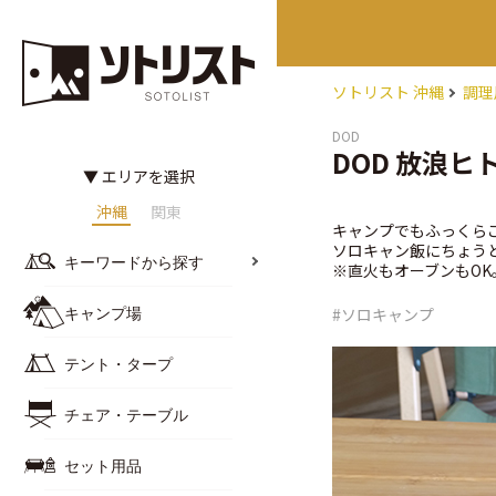
ソトリスト 沖縄
調理
DOD
DOD 放浪ヒ
▼ エリアを選択
沖縄
関東
キャンプでもふっくら
ソロキャン飯にちょう
キーワードから探す
※直火もオーブンもOK
#ソロキャンプ
キャンプ場
テント・タープ
チェア・テーブル
セット用品