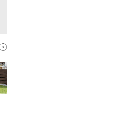
尾上製作所（ONOE）マルチハ
シングルハンモック ロープ２本
ンガー
つき
1,500
1,300
円 / 1泊2日
円 / 1泊2日