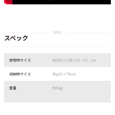
SPEC
スペック
使用時サイズ
約200×128×10（ｈ）cm
収納時サイズ
約φ31×70cm
重量
約5kg