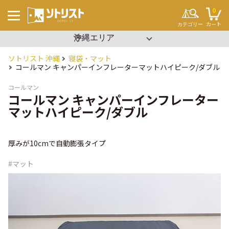
0
カート
カテゴリー
▼ エリアを選択
沖縄
関東
ソトリスト 沖縄
寝袋・マット
キーワードから探す
コールマン キャンパーインフレーターマットハイピーク/ダブル
#ソロキャンプ
#ファミリーキャンプ
#ブッシュクラフト
コールマン
#ワンポール
コールマン キャンパーインフレーター
#パップテント
#タープ
マットハイピーク/ダブル
#2ルーム
#寝袋
#コット
#ビーチパーティー
#設営簡単
厚みが10cmで自動膨張タイプ
#イベント
キャンプ場
テント・タープ
#マット
チェア・テーブル
セット用品
調理用品
寝袋・マット
ランタン
クーラーボックス
焚き火
その他