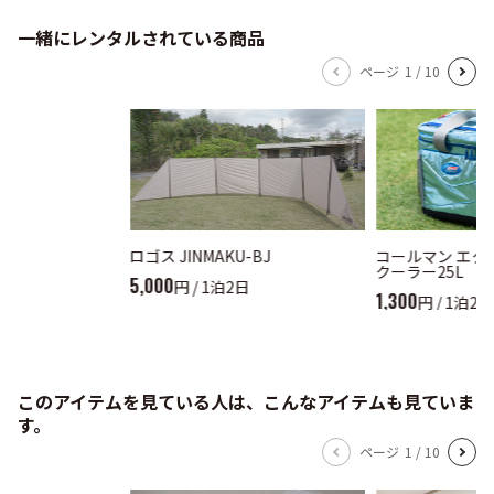
一緒にレンタルされている商品
ページ
1
/
10
ロゴス JINMAKU-BJ
コールマン エク
クーラー25L
5,000
円 / 1泊2日
1,300
円 / 1泊2日
このアイテムを見ている人は、こんなアイテムも見ていま
す。
ページ
1
/
10