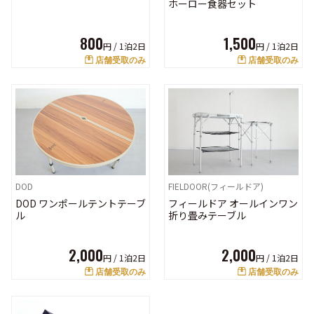
ホーロー食器セット
800
1,500
円 /
1泊2日
円 /
1泊2日
店舗受取のみ
店舗受取のみ
DOD
FIELDOOR(フィールドア)
DOD ワンポールテントテーブ
フィールドア オールインワン
ル
折り畳みテーブル
2,000
2,000
円 /
1泊2日
円 /
1泊2日
店舗受取のみ
店舗受取のみ