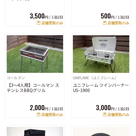
3,500
500
円 /
1泊2日
円 /
1泊2日
店舗受取のみ
店舗受取のみ
UNIFLAME（ユニフレーム）
コールマン
ユニフレーム ツインバーナー
【3～4人用】コールマン ス
US-1900
テンレスBBQグリル
3,000
2,000
円 /
1泊2日
円 /
1泊2日
店舗受取のみ
店舗受取のみ