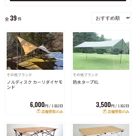
39
全
件
その他ブランド
その他ブランド
ノルディスク カーリダイヤモ
防水タープXL
ンド
6,000
3,500
円 /
1泊2日
円 /
1泊2日
店舗受取のみ
店舗受取のみ