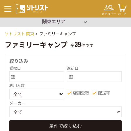
0
カート
カテゴリー
▼ エリアを選択
沖縄
関東
キーワードから探す
#ソロキャンプ
ソトリスト 関東
ファミリーキャンプ
#ファミリーキャンプ
#ブッシュクラフト
ファミリーキャンプ
39
#ワンポール
全
件です
#パップテント
#タープ
#2ルーム
絞り込み
#寝袋
#コット
受取日
返却日
#ビーチパーティー
#設営簡単
#イベント
テント・タープ
利用人数
チェア・テーブル
セット用品
店舗受取
配送可
調理用品
寝袋・マット
ランタン
メーカー
クーラーボックス
焚き火
その他